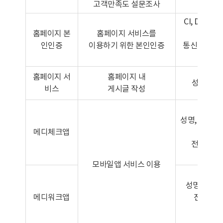
고객만족도 설문조사
CI, DI, 성
홈페이지 본
홈페이지 서비스를
성별
인인증
이용하기 위한 본인인증
통신사, 전화
일
홈페이지 서
홈페이지 내
성명, 휴
비스
게시글 작성
[회원
성명, 성별, 생
메디체크앱
DI
전화번호,
Devic
모바일앱 서비스 이용
[회원
성명, 성별,
메디워크앱
전화번호, C
[선물
주