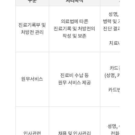
구분
처리목적
처리항
성명, 주민등
의료법에 따른
병력 및 가족력, 
진료기록부 및
진료기록 및 처방전의
진단 결과 또는 
처방전 관리
작성 및 보존
료 경과
치료내용, 
카드결제 승
진료비 수납 등
(성명, 카드사명
원무서비스
원무 서비스 제공
류,
카드번호, 유
셩명, 생년월일
인사관련
채용 및 인사관리
전화번호, E-M