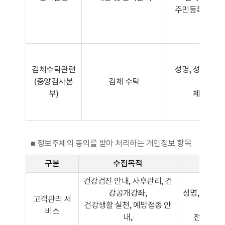
주민등록번호,
검체수탁관련
성명, 성별, 나
(중앙검사본
검체 수탁
부,
부)
체중, 혈
■ 정보주체의 동의를 받아 처리하는 개인정보 항목
구분
수집목적
수집
건강검진 안내, 사후관리, 건
강공개강좌,
성명, 성별, 
고객관리 서
건강생활 실천, 예방접종 안
소
비스
내,
전화번호,